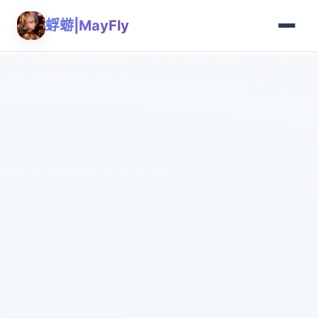
蜉蝣|MayFly