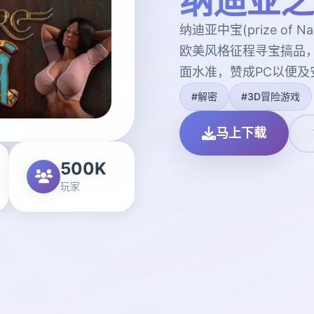
纳迪亚之
纳迪亚中宝(prize of
欧美风格征程寻宝搞品，
面水准，赞成PC以便及
#解密
#3D冒险游戏
马上下载
500K
玩家