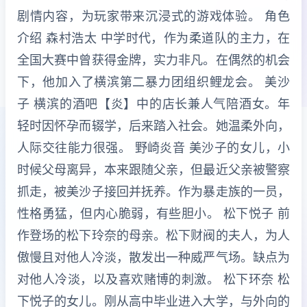
剧情内容，为玩家带来沉浸式的游戏体验。 角色
介绍 森村浩太 中学时代，作为柔道队的主力，在
全国大赛中曾获得金牌，实力非凡。在偶然的机会
下，他加入了横滨第二暴力团组织鲤龙会。 美沙
子 横滨的酒吧【炎】中的店长兼人气陪酒女。年
轻时因怀孕而辍学，后来踏入社会。她温柔外向，
人际交往能力很强。 野崎炎音 美沙子的女儿，小
时候父母离异，本来跟随父亲，但最近父亲被警察
抓走，被美沙子接回并抚养。作为暴走族的一员，
性格勇猛，但内心脆弱，有些胆小。 松下悦子 前
作登场的松下玲奈的母亲。松下财阀的夫人，为人
傲慢且对他人冷淡，散发出一种威严气场。缺点为
对他人冷淡，以及喜欢赌博的刺激。 松下环奈 松
下悦子的女儿。刚从高中毕业进入大学，与外向的