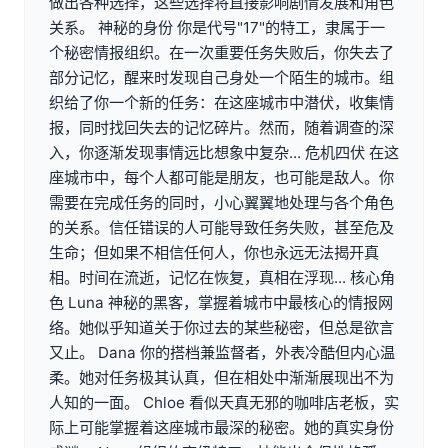
做出各种选择，这些选择将直接影响剧情发展和角色
关系。 神秘的身份 你是代号"17"的特工，隶属于一
个秘密情报组织。在一次重要任务失败后，你失去了
部分记忆，醒来时发现自己身处一个陌生的城市。组
织给了你一个新的任务：在这座城市中潜伏，收集情
报，同时找回失去的记忆碎片。然而，随着调查的深
入，你逐渐发现事情远比想象中复杂... 危机四伏 在这
座城市中，每个人都可能是朋友，也可能是敌人。你
需要在完成任务的同时，小心翼翼地处理与各个角色
的关系。信任错误的人可能导致任务失败，甚至危及
生命；但如果不相信任何人，你也永远无法揭开真
相。时间在流逝，记忆在恢复，真相在浮现... 核心角
色 Luna 神秘的黑客，掌握着城市中最核心的情报网
络。她似乎知道关于你过去的某些秘密，但总是欲言
又止。 Dana 你的搭档兼监督者，外表冷酷但内心温
柔。她对任务极其认真，但在相处中渐渐展现出不为
人知的一面。 Chloe 看似天真无邪的咖啡店老板，实
际上可能掌握着这座城市最深的秘密。她的真实身份