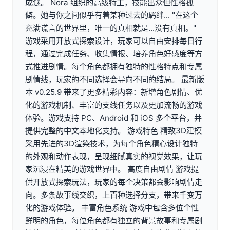
成谜。 Nora 组织的高级特工，技能出众但性格孤
僻。她与你之间似乎有着某种过去的羁绊... "在这个
充满谎言的世界里，唯一的真相就是...没有真相。"
游戏采用开放式探索设计，玩家可以自由安排每日行
程，通过完成任务、收集情报、培养角色好感度等方
式推进剧情。每个角色都拥有独特的性格特点和专属
剧情线，玩家的不同选择会导向不同的结局。 最新版
本 v0.25.9 带来了更多精彩内容：新增角色剧情、优
化的游戏机制、丰富的支线任务以及更加流畅的游戏
体验。游戏支持 PC、Android 和 iOS 多个平台，并
提供完整的中文本地化支持。 游戏特色 精致3D建模
采用先进的3D渲染技术，为每个角色精心设计独特
的外观和动作表现，呈现细腻真实的视觉效果，让玩
家沉浸在精美的游戏世界中。 高度自由剧情 游戏提
供开放式探索玩法，玩家的每个决策都会影响剧情走
向。多条故事线交织，上百种选择分支，带来千变万
化的游戏体验。 丰富角色系统 游戏中包含多位个性
鲜明的角色，每位角色都有独立的背景故事和专属剧