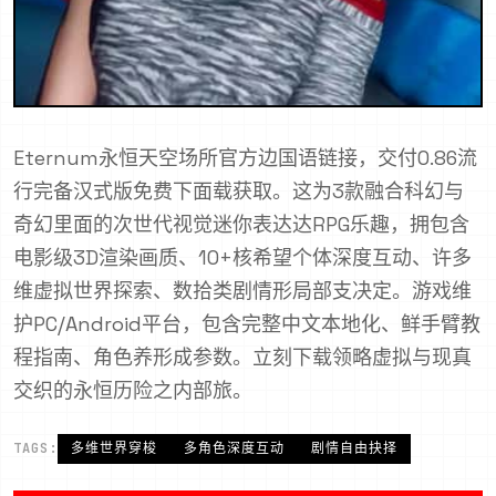
Eternum永恒天空场所官方边国语链接，交付0.86流
行完备汉式版免费下面载获取。这为3款融合科幻与
奇幻里面的次世代视觉迷你表达达RPG乐趣，拥包含
电影级3D渲染画质、10+核希望个体深度互动、许多
维虚拟世界探索、数拾类剧情形局部支决定。游戏维
护PC/Android平台，包含完整中文本地化、鲜手臂教
程指南、角色养形成参数。立刻下载领略虚拟与现真
交织的永恒历险之内部旅。
TAGS:
多维世界穿梭
多角色深度互动
剧情自由抉择