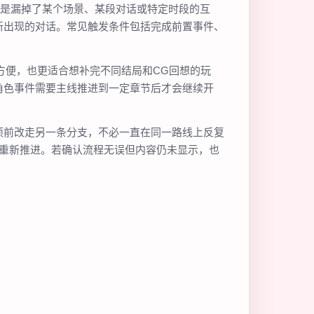
而是漏掉了某个场景、某段对话或特定时段的互
新出现的对话。常见触发条件包括完成前置事件、
更方便，也更适合想补完不同结局和CG回想的玩
角色事件需要主线推进到一定章节后才会继续开
键选项前改走另一条分支，不必一直在同一路线上反复
点重新推进。若确认流程无误但内容仍未显示，也