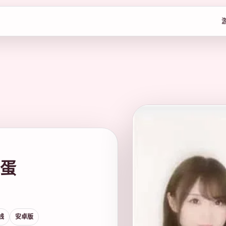
混蛋
线
安卓版