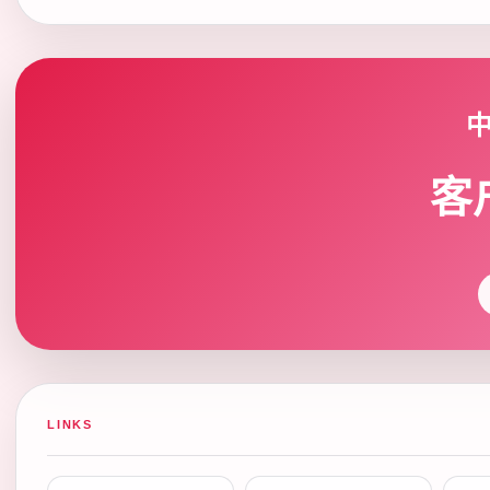
客
LINKS