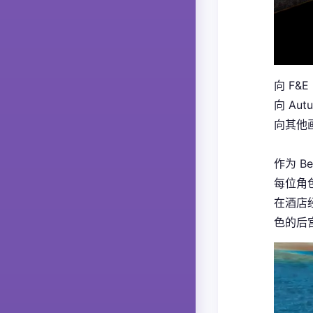
向 F&
向 Au
向其他画
作为 
每位角
在酒店
色的后