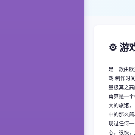
⚙️ 
是一款由欧美
戏 制作时
量极其之高
角算是一个
大的旅馆，
中的那么简
现过任何一
心，很快，