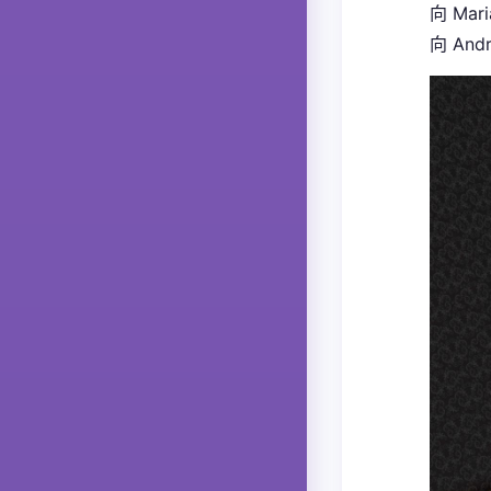
向 Mar
向 And