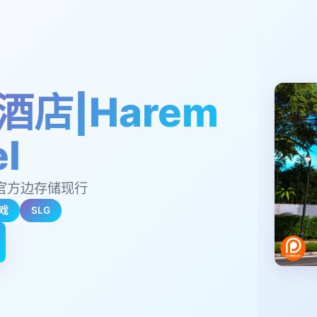
酒店|Harem
l
通话官方边存储现行
戏
SLG