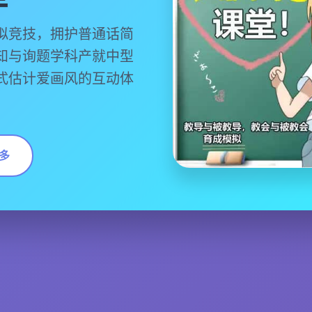
拟竞技，拥护普通话简
知与询题学科产就中型
式估计爱画风的互动体
多