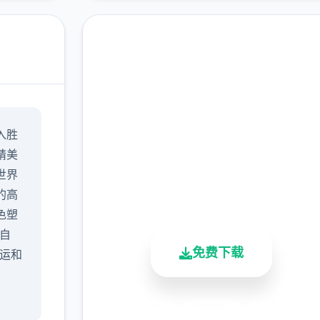
马上下载 永恒世界
入胜
完整版游戏，免费体验
精美
世界
2.3M+
4.9/5
900K+
的高
总下载量
用户评分
活跃用户
色塑
自
免费下载
命运和
安全下载
高速安装
完全免费