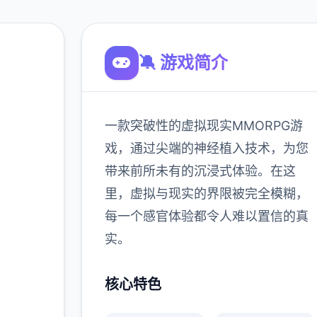
🔕 游戏简介
一款突破性的虚拟现实MMORPG游
都市与
戏，通过尖端的神经植入技术，为您
前方所
带来前所未有的沉浸式体验。在这
的分别
里，虚拟与现实的界限被完全模糊，
所的命
每一个感官体验都令人难以置信的真
实。
900K
核心特色
玩家