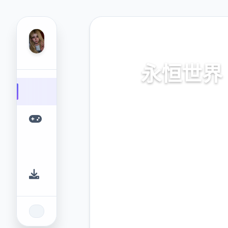
🗿 热门推荐
永恒世界
通过神经植入手艺，身处科幻
魔法宏陆间本身由穿梭。感受
未含有其沉浸式接触，各数位
肆项决准都将改变永恒日场
运。
9.4
2.3M
评分
下载