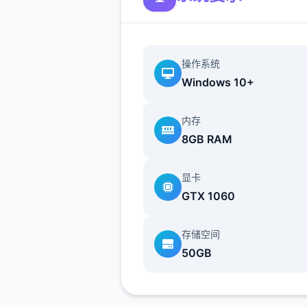
【 获取与安装 】
安卓用户可通过公众号获取直
实现零门槛安装。别错过202
操作系统
值得下载的视觉小说神作——
Windows 10+
恒世界 Eternum》0.8.6版本
外，也可以通过网盘快速下载
内存
本，享受全CG存档的游戏乐
8GB RAM
显卡
GTX 1060
存储空间
50GB
02