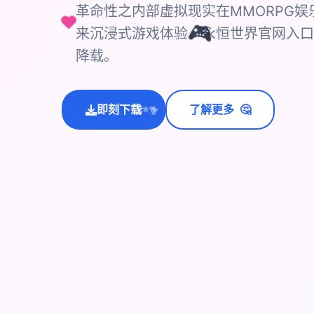
革命性之内部虚拟现实在MMORPG
来沉浸式游戏体验。永恒世界官网入口
🎮
降载。
🤔
即刻下载
了解更多
💫
✨
⭐