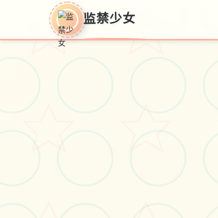
监禁少女
监禁少女
监禁一些女2安卓汉式版乃单类型融
合经历解谜与者员互动元素所掌机
感知，采用户将扮演年轻女孩置身
难解监狱中解张谜题，体验不少重