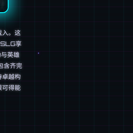
载入。这
SLG享
动与英雄
包含齐完
待卓越构
限可得能