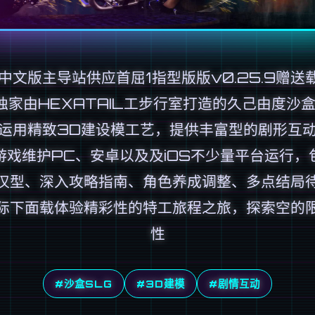
7中文版主导站供应首屈1指型版版v0.25.9赠送
独家由HEXATAIL工步行室打造的久己由度沙盒
运用精致3D建设模工艺，提供丰富型的剧形互
游戏维护PC、安卓以及及iOS不少量平台运行，
汉型、深入攻略指南、角色养成调整、多点结局
际下面载体验精彩性的特工旅程之旅，探索空的
性
#沙盒SLG
#3D建模
#剧情互动