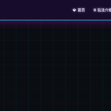
💎 首页
⛓️ 玩法介