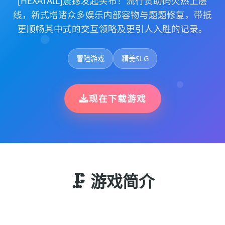
[HEXATAIL]震撼发起头布！流行赞助码火热上层
线，新式增诸众多娱乐内部容物与题题修复，带抵
更顺畅其中式的交互领略及更引人入胜的记录。
冒险游戏
精美SLG
现在下载游戏
🗜️ 游戏简介