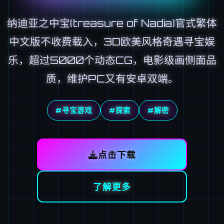
纳迪亚之中宝(treasure of Nadia)官式繁体
中文版不收费载入，3D欧美风格奇遇寻宝娱
乐，超过5000个动态CG，电影级画侧面品
质，维护PC又有安卓双端。
#寻宝游戏
#探索
#解密
点击下载
了解更多