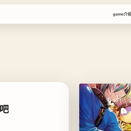
game介
吧